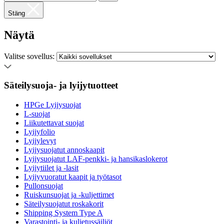
Stäng
Näytä
Valitse sovellus:
Säteilysuoja- ja lyijytuotteet
HPGe Lyijysuojat
L-suojat
Liikutettavat suojat
Lyijyfolio
Lyijylevyt
Lyijysuojatut annoskaapit
Lyijysuojatut LAF-penkki- ja hansikaslokerot
Lyijytiilet ja -lasit
Lyijyvuoratut kaapit ja työtasot
Pullonsuojat
Ruiskunsuojat ja -kuljettimet
Säteilysuojatut roskakorit
Shipping System Type A
Varastointi- ja kuljetussäiliöt