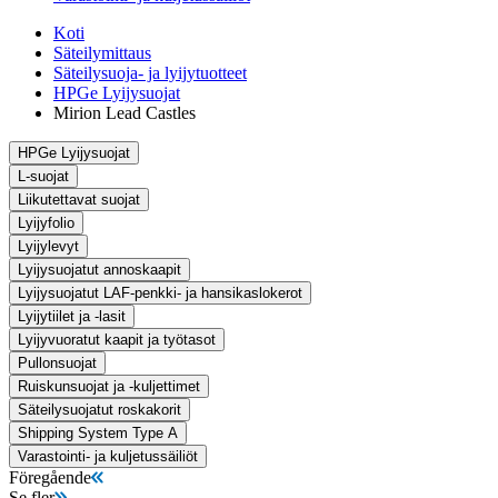
Koti
Säteilymittaus
Säteilysuoja- ja lyijytuotteet
HPGe Lyijysuojat
Mirion Lead Castles
HPGe Lyijysuojat
L-suojat
Liikutettavat suojat
Lyijyfolio
Lyijylevyt
Lyijysuojatut annoskaapit
Lyijysuojatut LAF-penkki- ja hansikaslokerot
Lyijytiilet ja -lasit
Lyijyvuoratut kaapit ja työtasot
Pullonsuojat
Ruiskunsuojat ja -kuljettimet
Säteilysuojatut roskakorit
Shipping System Type A
Varastointi- ja kuljetussäiliöt
Föregående
Se fler