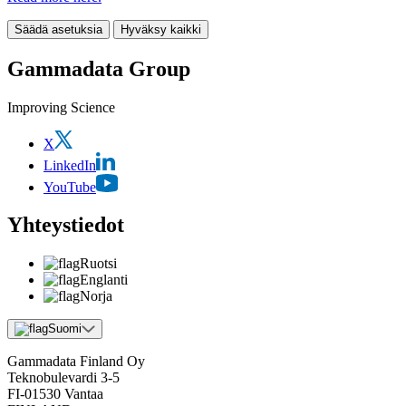
Säädä asetuksia
Hyväksy kaikki
Gammadata Group
Improving Science
X
LinkedIn
YouTube
Yhteystiedot
Ruotsi
Englanti
Norja
Suomi
Gammadata Finland Oy
Teknobulevardi 3-5
FI-01530 Vantaa