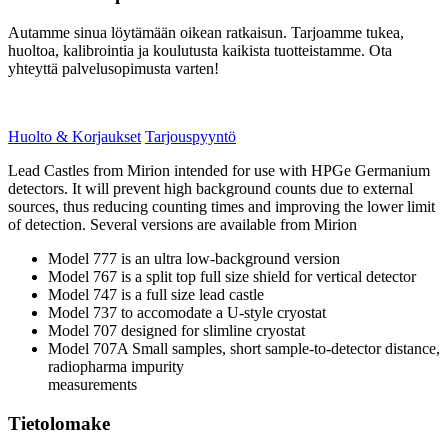
Autamme sinua löytämään oikean ratkaisun. Tarjoamme tukea,
huoltoa, kalibrointia ja koulutusta kaikista tuotteistamme. Ota
yhteyttä palvelusopimusta varten!
Huolto & Korjaukset
Tarjouspyyntö
Lead Castles from Mirion intended for use with HPGe Germanium
detectors. It will prevent high background counts due to external
sources, thus reducing counting times and improving the lower limit
of detection. Several versions are available from Mirion
Model 777 is an ultra low-background version
Model 767 is a split top full size shield for vertical detector
Model 747 is a full size lead castle
Model 737 to accomodate a U-style cryostat
Model 707 designed for slimline cryostat
Model 707A Small samples, short sample-to-detector distance,
radiopharma impurity
measurements
Tietolomake