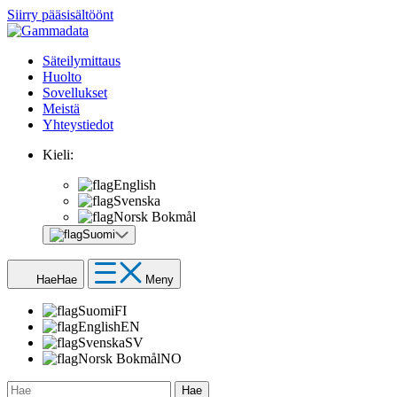
Siirry pääsisältöönt
Säteilymittaus
Huolto
Sovellukset
Meistä
Yhteystiedot
Kieli:
English
Svenska
Norsk Bokmål
Suomi
Hae
Hae
Meny
Suomi
FI
English
EN
Svenska
SV
Norsk Bokmål
NO
Hae