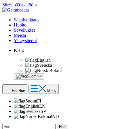
Siirry pääsisältöönt
Säteilymittaus
Huolto
Sovellukset
Meistä
Yhteystiedot
Kieli:
English
Svenska
Norsk Bokmål
Suomi
Hae
Hae
Meny
Suomi
FI
English
EN
Svenska
SV
Norsk Bokmål
NO
Hae