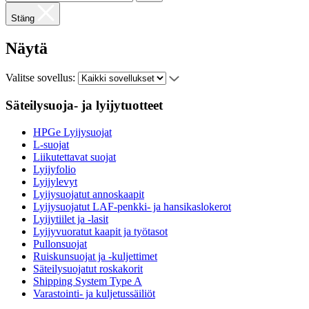
Stäng
Näytä
Valitse sovellus:
Säteilysuoja- ja lyijytuotteet
HPGe Lyijysuojat
L-suojat
Liikutettavat suojat
Lyijyfolio
Lyijylevyt
Lyijysuojatut annoskaapit
Lyijysuojatut LAF-penkki- ja hansikaslokerot
Lyijytiilet ja -lasit
Lyijyvuoratut kaapit ja työtasot
Pullonsuojat
Ruiskunsuojat ja -kuljettimet
Säteilysuojatut roskakorit
Shipping System Type A
Varastointi- ja kuljetussäiliöt