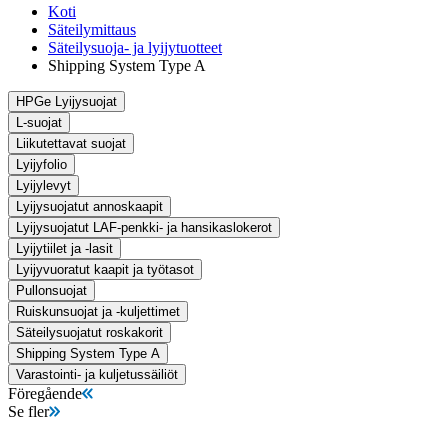
Koti
Säteilymittaus
Säteilysuoja- ja lyijytuotteet
Shipping System Type A
HPGe Lyijysuojat
L-suojat
Liikutettavat suojat
Lyijyfolio
Lyijylevyt
Lyijysuojatut annoskaapit
Lyijysuojatut LAF-penkki- ja hansikaslokerot
Lyijytiilet ja -lasit
Lyijyvuoratut kaapit ja työtasot
Pullonsuojat
Ruiskunsuojat ja -kuljettimet
Säteilysuojatut roskakorit
Shipping System Type A
Varastointi- ja kuljetussäiliöt
Föregående
Se fler