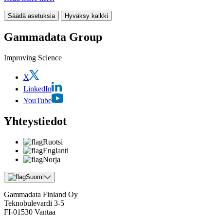
Säädä asetuksia
Hyväksy kaikki
Gammadata Group
Improving Science
X
LinkedIn
YouTube
Yhteystiedot
Ruotsi
Englanti
Norja
Suomi
Gammadata Finland Oy
Teknobulevardi 3-5
FI-01530 Vantaa