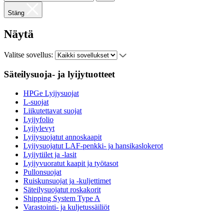
Stäng
Näytä
Valitse sovellus:
Säteilysuoja- ja lyijytuotteet
HPGe Lyijysuojat
L-suojat
Liikutettavat suojat
Lyijyfolio
Lyijylevyt
Lyijysuojatut annoskaapit
Lyijysuojatut LAF-penkki- ja hansikaslokerot
Lyijytiilet ja -lasit
Lyijyvuoratut kaapit ja työtasot
Pullonsuojat
Ruiskunsuojat ja -kuljettimet
Säteilysuojatut roskakorit
Shipping System Type A
Varastointi- ja kuljetussäiliöt