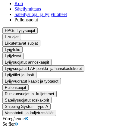
Koti
Säteilymittaus
Säteilysuoja- ja lyijytuotteet
Pullonsuojat
HPGe Lyijysuojat
L-suojat
Liikutettavat suojat
Lyijyfolio
Lyijylevyt
Lyijysuojatut annoskaapit
Lyijysuojatut LAF-penkki- ja hansikaslokerot
Lyijytiilet ja -lasit
Lyijyvuoratut kaapit ja työtasot
Pullonsuojat
Ruiskunsuojat ja -kuljettimet
Säteilysuojatut roskakorit
Shipping System Type A
Varastointi- ja kuljetussäiliöt
Föregående
Se fler