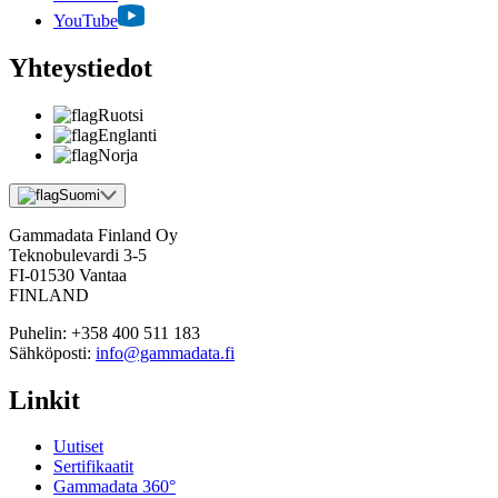
YouTube
Yhteystiedot
Ruotsi
Englanti
Norja
Suomi
Gammadata Finland Oy
Teknobulevardi 3-5
FI-01530 Vantaa
FINLAND
Puhelin:
+358 400 511 183
Sähköposti:
info@gammadata.fi
Linkit
Uutiset
Sertifikaatit
Gammadata 360°