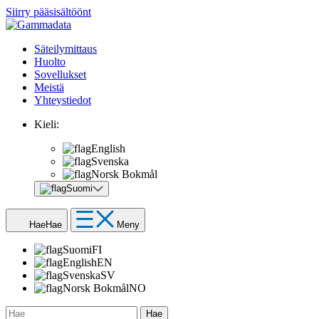
Siirry pääsisältöönt
Säteilymittaus
Huolto
Sovellukset
Meistä
Yhteystiedot
Kieli:
English
Svenska
Norsk Bokmål
Suomi
Hae
Hae
Meny
Suomi
FI
English
EN
Svenska
SV
Norsk Bokmål
NO
Hae