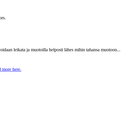
ors.
voidaan leikata ja muotoilla helposti lähes mihin tahansa muotoon...
 more here.