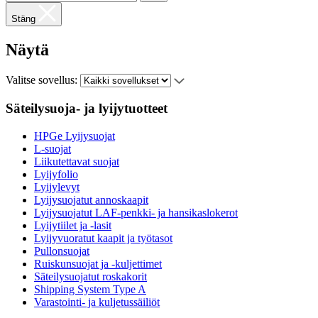
Stäng
Näytä
Valitse sovellus:
Säteilysuoja- ja lyijytuotteet
HPGe Lyijysuojat
L-suojat
Liikutettavat suojat
Lyijyfolio
Lyijylevyt
Lyijysuojatut annoskaapit
Lyijysuojatut LAF-penkki- ja hansikaslokerot
Lyijytiilet ja -lasit
Lyijyvuoratut kaapit ja työtasot
Pullonsuojat
Ruiskunsuojat ja -kuljettimet
Säteilysuojatut roskakorit
Shipping System Type A
Varastointi- ja kuljetussäiliöt