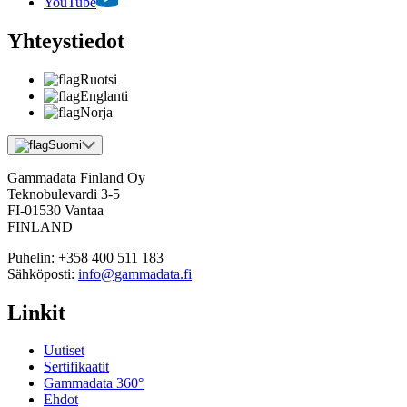
YouTube
Yhteystiedot
Ruotsi
Englanti
Norja
Suomi
Gammadata Finland Oy
Teknobulevardi 3-5
FI-01530 Vantaa
FINLAND
Puhelin:
+358 400 511 183
Sähköposti:
info@gammadata.fi
Linkit
Uutiset
Sertifikaatit
Gammadata 360°
Ehdot