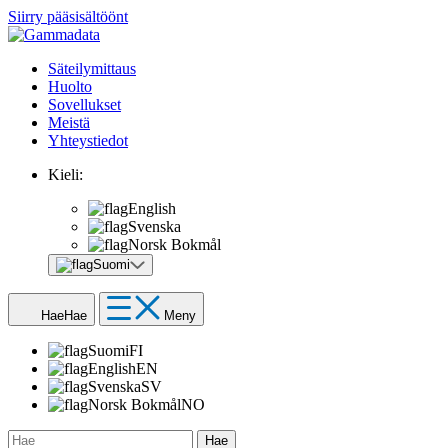
Siirry pääsisältöönt
Säteilymittaus
Huolto
Sovellukset
Meistä
Yhteystiedot
Kieli:
English
Svenska
Norsk Bokmål
Suomi
Hae
Hae
Meny
Suomi
FI
English
EN
Svenska
SV
Norsk Bokmål
NO
Hae