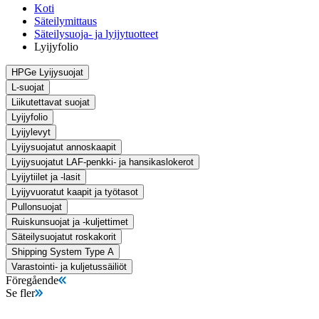
Koti
Säteilymittaus
Säteilysuoja- ja lyijytuotteet
Lyijyfolio
HPGe Lyijysuojat
L-suojat
Liikutettavat suojat
Lyijyfolio
Lyijylevyt
Lyijysuojatut annoskaapit
Lyijysuojatut LAF-penkki- ja hansikaslokerot
Lyijytiilet ja -lasit
Lyijyvuoratut kaapit ja työtasot
Pullonsuojat
Ruiskunsuojat ja -kuljettimet
Säteilysuojatut roskakorit
Shipping System Type A
Varastointi- ja kuljetussäiliöt
Föregående
Se fler