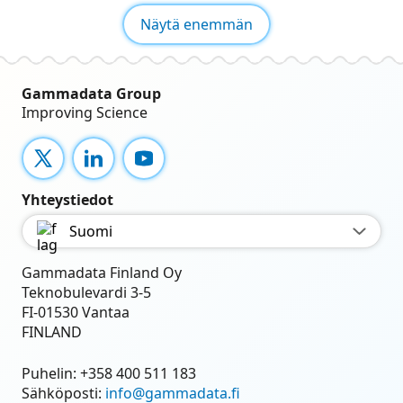
Näytä enemmän
Gammadata Group
Improving Science
X
LinkedIn
YouTube
Yhteystiedot
Suomi
Gammadata Finland Oy
Teknobulevardi 3-5
FI-01530 Vantaa
FINLAND
Puhelin:
+358 400 511 183
Sähköposti:
info@gammadata.fi