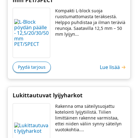
Kompakti L-block suoja
ruostumattomasta teräksestä.
Helppo puhdistaa ja ilman teräviä
reunoja. Saatavilla 12,5 mm – 50
mm lyijyn...
Lue lisää
Pyydä tarjous
Lukittautuvat lyijyharkot
Rakenna oma säteilysuojattu
kotelointi lyijytiilistä. Tiilien
limittäinen rakenne varmistaa,
ettei niiden väliin synny säteilyn
vuotokohtia....