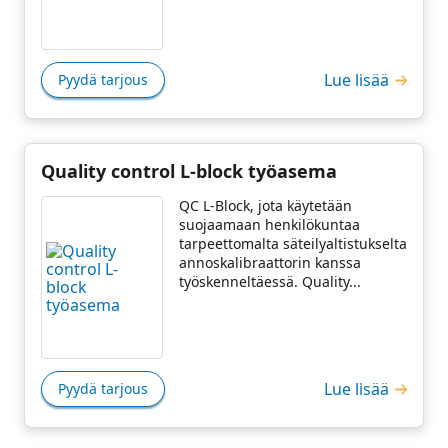
Lue lisää
Pyydä tarjous
Quality control L-block työasema
QC L-Block, jota käytetään
suojaamaan henkilökuntaa
tarpeettomalta säteilyaltistukselta
annoskalibraattorin kanssa
työskenneltäessä. Quality...
Lue lisää
Pyydä tarjous