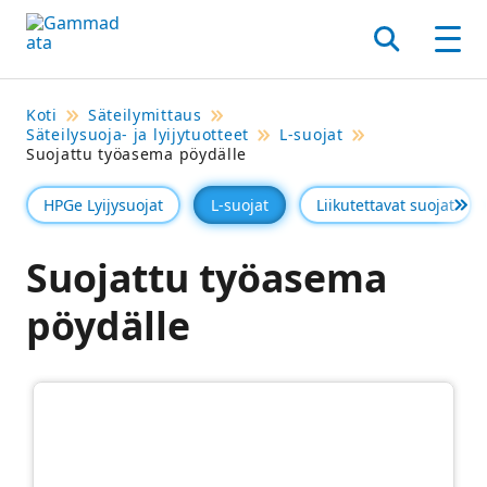
Siirry
pääsisältöönt
Hae
Men
Koti
Säteilymittaus
Säteilysuoja- ja lyijytuotteet
L-suojat
Suojattu työasema pöydälle
HPGe Lyijysuojat
L-suojat
Liikutettavat suojat
Se 
Suojattu työasema
pöydälle