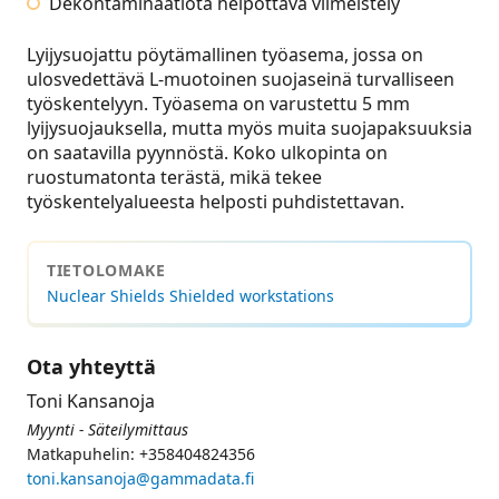
Dekontaminaatiota helpottava viimeistely
Lyijysuojattu pöytämallinen työasema, jossa on
ulosvedettävä L-muotoinen suojaseinä turvalliseen
työskentelyyn. Työasema on varustettu 5 mm
lyijysuojauksella, mutta myös muita suojapaksuuksia
on saatavilla pyynnöstä. Koko ulkopinta on
ruostumatonta terästä, mikä tekee
työskentelyalueesta helposti puhdistettavan.
TIETOLOMAKE
Nuclear Shields Shielded workstations
Ota yhteyttä
Toni Kansanoja
Myynti - Säteilymittaus
Matkapuhelin: +358404824356
toni.kansanoja@gammadata.fi