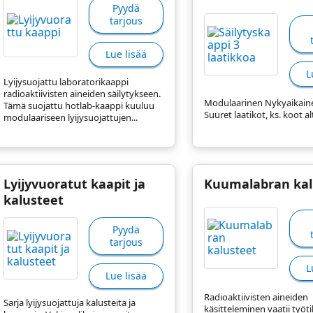
Pyydä
tarjous
Lue lisää
L
Lyijysuojattu laboratorikaappi
radioaktiivisten aineiden säilytykseen.
Modulaarinen Nykyaikain
Tämä suojattu hotlab-kaappi kuuluu
Suuret laatikot, ks. koot al
modulaariseen lyijysuojattujen...
Lyijyvuoratut kaapit ja
Kuumalabran kal
kalusteet
Pyydä
tarjous
L
Lue lisää
Radioaktiivisten aineiden
Sarja lyijysuojattuja kalusteita ja
käsitteleminen vaatii työtil