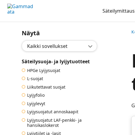
Siirry
Säteilymittaus
pääsisältöönt
Näytä
K
Valitse sovellus:
Säteilysuoja- ja lyijytuotteet
HPGe Lyijysuojat
L-suojat
Liikutettavat suojat
Lyijyfolio
Lyijylevyt
G
Lyijysuojatut annoskaapit
Lyijysuojatut LAF-penkki- ja
hansikaslokerot
Lyijytiilet ja -lasit