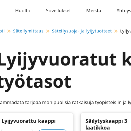
Huolto
Sovellukset
Meistä
Yhteys
oti
Säteilymittaus
Säteilysuoja- ja lyijytuotteet
Lyijy
Lyijyvuoratut k
työtasot
ammadata tarjoaa monipuolisia ratkaisuja työpisteisiin ja lyi
Lyijyvuorattu kaappi
Säilytyskaappi 3
laatikkoa