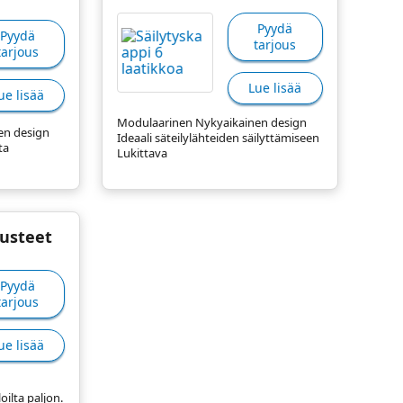
Pyydä
Pyydä
tarjous
tarjous
Lue lisää
ue lisää
Modulaarinen Nykyaikainen design
en design
Ideaali säteilylähteiden säilyttämiseen
ta
Lukittava
usteet
Pyydä
tarjous
ue lisää
oilta paljon.