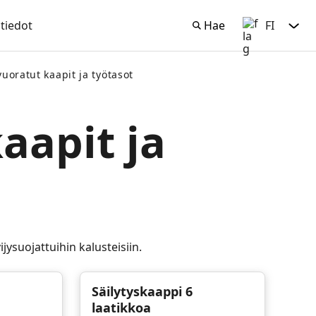
tiedot
Hae
FI
Hae
Suomi
vuoratut kaapit ja työtasot
aapit ja
jysuojattuihin kalusteisiin.
Säilytyskaappi 6
laatikkoa