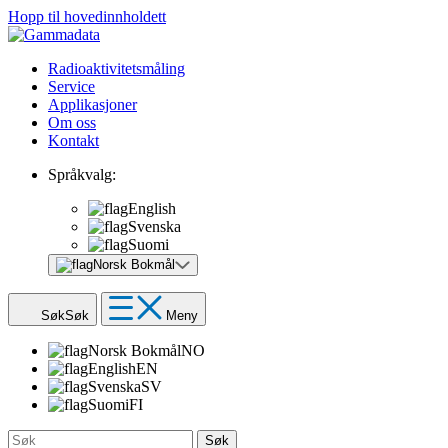
Hopp til hovedinnholdett
Radioaktivitetsmåling
Service
Applikasjoner
Om oss
Kontakt
Språkvalg:
English
Svenska
Suomi
Norsk Bokmål
Søk
Søk
Meny
Norsk Bokmål
NO
English
EN
Svenska
SV
Suomi
FI
Søk