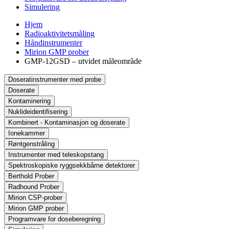
Simulering
Hjem
Radioaktivitetsmåling
Håndinstrumenter
Mirion GMP prober
GMP-12GSD – utvidet måleområde
Doseratinstrumenter med probe
Doserate
Kontaminering
Nuklideidentifisering
Kombinert - Kontaminasjon og doserate
Ionekammer
Røntgenstråling
Instrumenter med teleskopstang
Spektroskopiske ryggsekkbårne detektorer
Berthold Prober
Radhound Prober
Mirion CSP-prober
Mirion GMP prober
Programvare for doseberegning