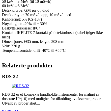
50 keV – 3 MeV (til 10 mSv/h)
60 keV – 6 MeV
Detektortype: GM-rør og diod
Detektorbytte: 30 mSv/h opp, 10 mSv/h ned
Kalibrering: 5% (Cs-137)
Nøyaktighet: -20% til + 30%
Beskyttelsesklasse: IP67
Kontakt: IKELITE 7-kontakt på detektorhuset (kabel følger ikke
med)
Dimensjoner: Ø35 mm, lengde 208 mm
Vekt: 220 g
Temperaturområde: drift -40°C til +55°C
Relaterte produkter
RDS-32
RDS-32 er et kompakte håndholdte instrumenter for måling av
doserate H*(10) med mulighet for tilkobling av eksterne prober.
Utvalg av prober stort,...