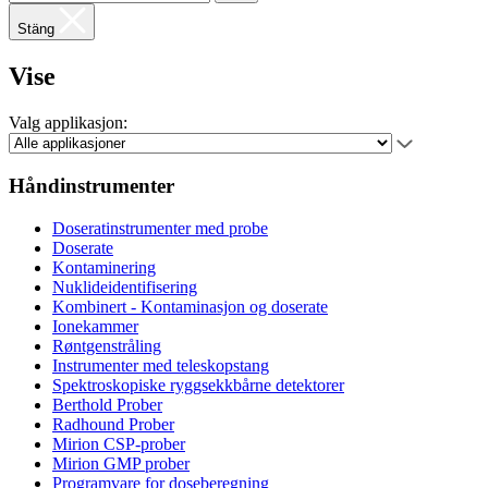
Stäng
Vise
Valg applikasjon:
Håndinstrumenter
Doseratinstrumenter med probe
Doserate
Kontaminering
Nuklideidentifisering
Kombinert - Kontaminasjon og doserate
Ionekammer
Røntgenstråling
Instrumenter med teleskopstang
Spektroskopiske ryggsekkbårne detektorer
Berthold Prober
Radhound Prober
Mirion CSP-prober
Mirion GMP prober
Programvare for doseberegning