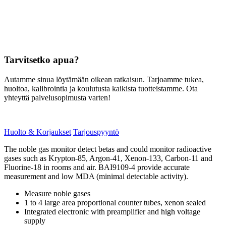
Tarvitsetko apua?
Autamme sinua löytämään oikean ratkaisun. Tarjoamme tukea,
huoltoa, kalibrointia ja koulutusta kaikista tuotteistamme. Ota
yhteyttä palvelusopimusta varten!
Huolto & Korjaukset
Tarjouspyyntö
The noble gas monitor detect betas and could monitor radioactive
gases such as Krypton-85, Argon-41, Xenon-133, Carbon-11 and
Fluorine-18 in rooms and air. BAI9109-4 provide accurate
measurement and low MDA (minimal detectable activity).
Measure noble gases
1 to 4 large area proportional counter tubes, xenon sealed
Integrated electronic with preamplifier and high voltage
supply