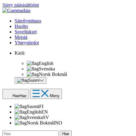
Siirry pääsisältöönt
Säteilymittaus
Huolto
Sovellukset
Meistä
Yhteystiedot
Kieli:
English
Svenska
Norsk Bokmål
Suomi
Hae
Hae
Meny
Suomi
FI
English
EN
Svenska
SV
Norsk Bokmål
NO
Hae