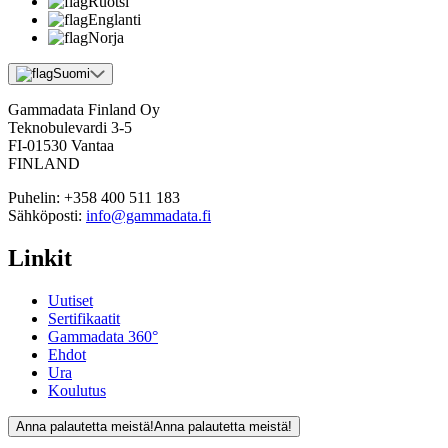
Ruotsi
Englanti
Norja
Suomi
Gammadata Finland Oy
Teknobulevardi 3-5
FI-01530 Vantaa
FINLAND
Puhelin:
+358 400 511 183
Sähköposti:
info@gammadata.fi
Linkit
Uutiset
Sertifikaatit
Gammadata 360°
Ehdot
Ura
Koulutus
Anna palautetta meistä!
Anna palautetta meistä!