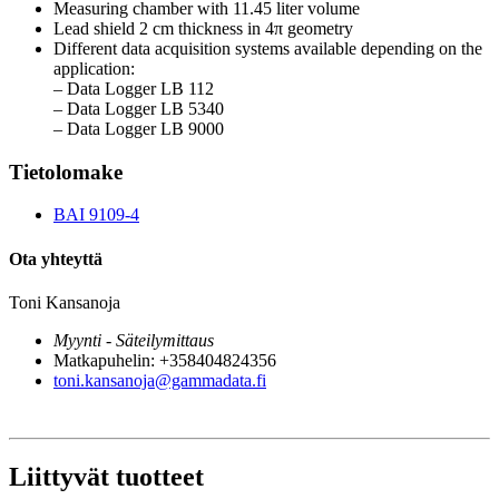
Measuring chamber with 11.45 liter volume
Lead shield 2 cm thickness in 4π geometry
Different data acquisition systems available depending on the
application:
– Data Logger LB 112
– Data Logger LB 5340
– Data Logger LB 9000
Tietolomake
BAI 9109-4
Ota yhteyttä
Toni Kansanoja
Myynti - Säteilymittaus
Matkapuhelin: +358404824356
toni.kansanoja@gammadata.fi
Liittyvät tuotteet