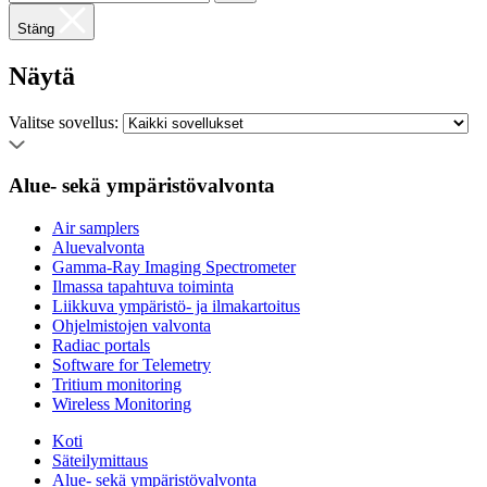
Stäng
Näytä
Valitse sovellus:
Alue- sekä ympäristövalvonta
Air samplers
Aluevalvonta
Gamma-Ray Imaging Spectrometer
Ilmassa tapahtuva toiminta
Liikkuva ympäristö- ja ilmakartoitus
Ohjelmistojen valvonta
Radiac portals
Software for Telemetry
Tritium monitoring
Wireless Monitoring
Koti
Säteilymittaus
Alue- sekä ympäristövalvonta