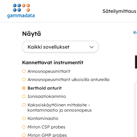
Siirry
Säteilymittaus
pääsisältöönt
Näytä
K
Valitse sovellus:
Kannettavat instrumentit
Annosnopeusmittarit
Annosnopeusmittarit ulkoisilla antureilla
Berthold anturit
Ionisaatiokammio
Kaksoiskäyttöinen mittalaite –
kontaminaatio ja annosnopeus
Kontaminaatio
Mirion CSP probes
Mirion GMP probes