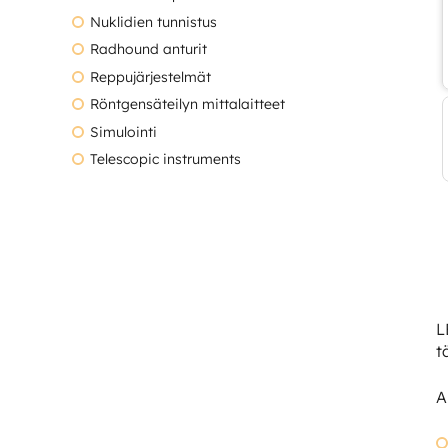
Nuklidien tunnistus
Radhound anturit
Reppujärjestelmät
Röntgensäteilyn mittalaitteet
Simulointi
Telescopic instruments
L
t
A