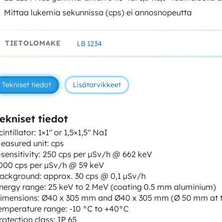
Mittaa lukemia sekunnissa (cps) ei annosnopeutta
TIETOLOMAKE
LB 1234
Tekniset tiedot
Lisätarvikkeet
ekniset tiedot
cintillator: 1×1″ or 1,5×1,5″ NaI
easured unit: cps
-sensitivity: 250 cps per µSv/h @ 662 keV
000 cps per µSv/h @ 59 keV
ackground: approx. 30 cps @ 0,1 µSv/h
nergy range: 25 keV to 2 MeV (coating 0.5 mm aluminium)
imensions: Ø40 x 305 mm and Ø40 x 305 mm (Ø 50 mm at t
emperature range: -10 °C to +40°C
rotection class: IP 65