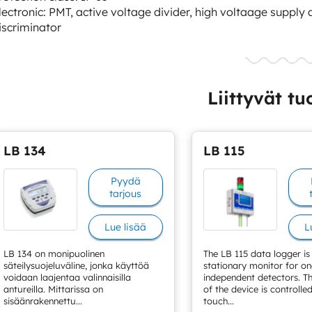
lectronic: PMT, active voltage divider, high voltaage supply 
iscriminator
Liittyvät tu
LB 134
LB 115
Pyydä
tarjous
Lue lisää
L
LB 134 on monipuolinen
The LB 115 data logger is
säteilysuojeluväline, jonka käyttöä
stationary monitor for on
voidaan laajentaa valinnaisilla
independent detectors. T
antureilla. Mittarissa on
of the device is controlled
sisäänrakennettu...
touch...