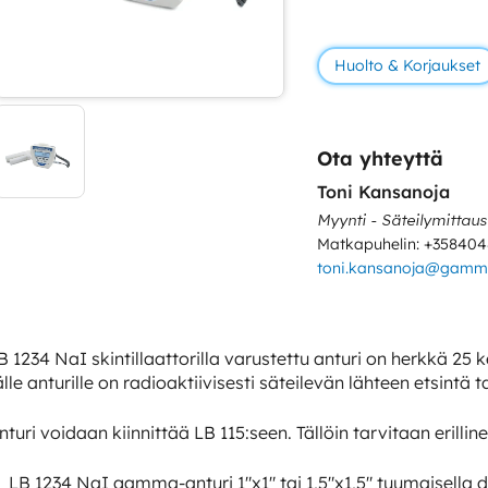
Huolto & Korjaukset
Ota yhteyttä
Toni Kansanoja
Myynti - Säteilymittaus
Matkapuhelin: +35840
toni.kansanoja@gamma
B 1234 NaI skintillaattorilla varustettu anturi on herkkä 25 k
älle anturille on radioaktiivisesti säteilevän lähteen etsintä 
nturi voidaan kiinnittää LB 115:seen. Tällöin tarvitaan erill
LB 1234 NaI gamma-anturi 1″x1″ tai 1,5″x1,5″ tuumaisella d