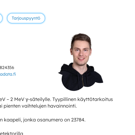
Tarjouspyyntö
4824356
data.fi
eV – 2 MeV γ-säteilylle. Tyypillinen käyttötarkoitus
tai pienten vaihtelujen havainnointi.
inen kaapeli, jonka osanumero on 23784.
etektorilla