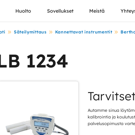
Huolto
Sovellukset
Meistä
Yhtey
oti
Säteilymittaus
Kannettavat instrumentit
Bertho
LB 1234
Tarvitse
Autamme sinua löytämä
kalibrointia ja koulutu
palvelusopimusta varte