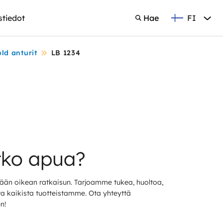
FI
stiedot
Hae
Suomi
Hae
ld anturit
LB 1234
tko apua?
än oikean ratkaisun. Tarjoamme tukea, huoltoa,
sta kaikista tuotteistamme. Ota yhteyttä
n!