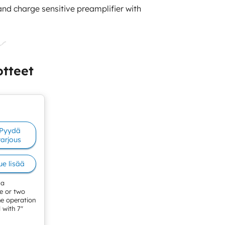
and charge sensitive preamplifier with
otteet
Pyydä
tarjous
ue lisää
 a
e or two
he operation
 with 7″