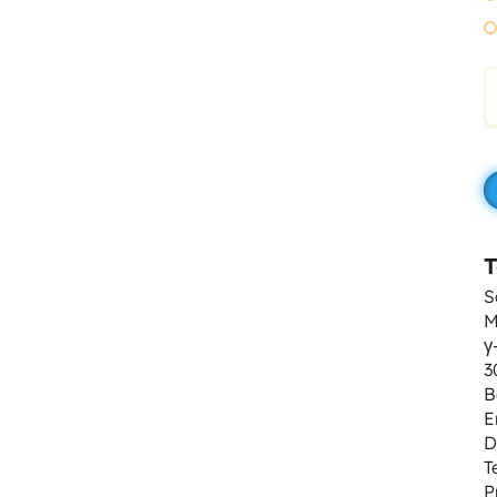
T
S
M
γ
3
B
E
D
T
P