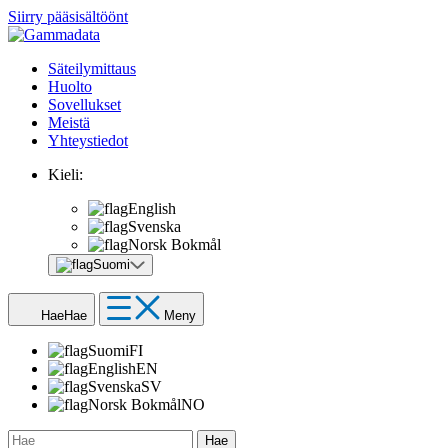
Siirry pääsisältöönt
Säteilymittaus
Huolto
Sovellukset
Meistä
Yhteystiedot
Kieli:
English
Svenska
Norsk Bokmål
Suomi
Hae
Hae
Meny
Suomi
FI
English
EN
Svenska
SV
Norsk Bokmål
NO
Hae