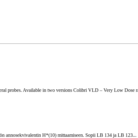
eral probes. Available in two versions Colibri VLD – Very Low Dose rat
tön annosekvivalentin H*(10) mittaamiseen. Sopii LB 134 ja LB 123...