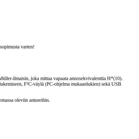
usopimusta varten!
Müller-ilmaisin, joka mittaa vapaata annosekvivalenttia H*(10).
tä etälukemiseen, F²C-väylä (PC-ohjelma mukaanlukien) sekä USB
olemassa oleviin antureihin.