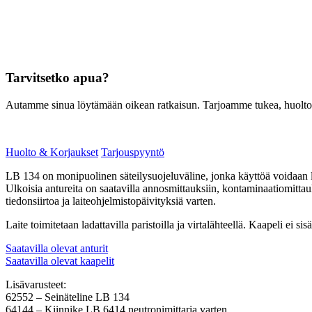
Tarvitsetko apua?
Autamme sinua löytämään oikean ratkaisun. Tarjoamme tukea, huoltoa, 
Huolto & Korjaukset
Tarjouspyyntö
LB 134 on monipuolinen säteilysuojeluväline, jonka käyttöä voidaan la
Ulkoisia antureita on saatavilla annosmittauksiin, kontaminaatiomitt
tiedonsiirtoa ja laiteohjelmistopäivityksiä varten.
Laite toimitetaan ladattavilla paristoilla ja virtalähteellä. Kaapeli ei si
Saatavilla olevat anturit
Saatavilla olevat kaapelit
Lisävarusteet:
62552 – Seinäteline LB 134
64144 – Kiinnike LB 6414 neutronimittaria varten.