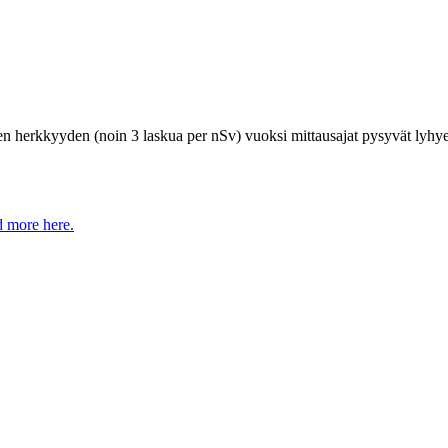
en herkkyyden (noin 3 laskua per nSv) vuoksi mittausajat pysyvät lyhye
 more here.