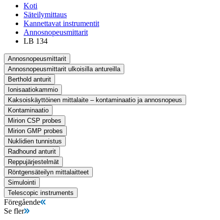
Koti
Säteilymittaus
Kannettavat instrumentit
Annosnopeusmittarit
LB 134
Annosnopeusmittarit
Annosnopeusmittarit ulkoisilla antureilla
Berthold anturit
Ionisaatiokammio
Kaksoiskäyttöinen mittalaite – kontaminaatio ja annosnopeus
Kontaminaatio
Mirion CSP probes
Mirion GMP probes
Nuklidien tunnistus
Radhound anturit
Reppujärjestelmät
Röntgensäteilyn mittalaitteet
Simulointi
Telescopic instruments
Föregående
Se fler