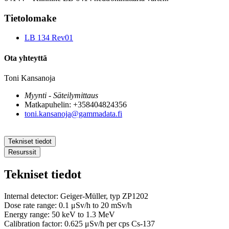
Tietolomake
LB 134 Rev01
Ota yhteyttä
Toni Kansanoja
Myynti - Säteilymittaus
Matkapuhelin: +358404824356
toni.kansanoja@gammadata.fi
Tekniset tiedot
Resurssit
Tekniset tiedot
Internal detector: Geiger-Müller, typ ZP1202
Dose rate range: 0.1 μSv/h to 20 mSv/h
Energy range: 50 keV to 1.3 MeV
Calibration factor: 0.625 μSv/h per cps Cs-137