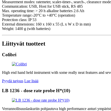
Measurement modes: ratemeter, scaler-timer-, search-, clearance mode
Communication: USB, Host for USB stick, RS 485
Max. operating time: > 20 h alkaline batteries 2.6 Ah
Temperature range:-20°C to +40°C (operation)
Protection class: IP 53
External dimensions: 160 x 160 x 55 (L x W x D in mm)
Weight: 1400 g (with batteries)
Liittyvät tuotteet
Colibri
High end hand held instrument with some really neat features and sev
Pyydä tarjous
Lue lisää
LB 1236 - dose rate probe H*(10)
Verrannollisuuslaskuriin pohjautuva high performance anturi ympäris