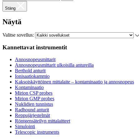
Stäng
Näytä
Valitse sovellus:
Kannettavat instrumentit
Annosnopeusmittarit
Annosnopeusmittarit ulkoisilla antureilla
Berthold anturit
Ionisaatiokammio
Kaksoiskäyttöinen mittalaite – kontaminaatio ja annosnopeus
Kontaminaatio
Mirion CSP probes
Mirion GMP probes
Nuklidien tunnistus
Radhound anturit
Reppujärjestelmät
Röntgensäteilyn mittalaitteet
Simulointi
Telescopic instruments