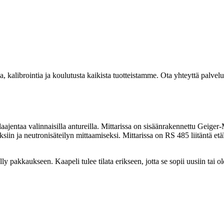
kalibrointia ja koulutusta kaikista tuotteistamme. Ota yhteyttä palvel
ajentaa valinnaisilla antureilla. Mittarissa on sisäänrakennettu Geiger-
auksiin ja neutronisäteilyn mittaamiseksi. Mittarissa on RS 485 liitän
sälly pakkaukseen. Kaapeli tulee tilata erikseen, jotta se sopii uusiin tai 