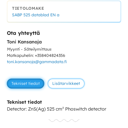
TIETOLOMAKE
SABP 525 datablad EN a
Ota yhteyttä
Toni Kansanoja
Myynti - Säteilymittaus
Matkapuhelin: +358404824356
toni.kansanoja@gammadata.fi
Tekniset tiedot
Lisätarvikkeet
Tekniset tiedot
Detector:
ZnS(Ag) 525 cm² Phoswitch detector