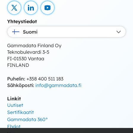
X
LinkedIn
YouTube
Yhteystiedot
Suomi
Gammadata Finland Oy
Teknobulevardi 3-5
FI-01530 Vantaa
FINLAND
Puhelin:
+358 400 511 183
Sähköposti:
info@gammadata.fi
Linkit
Uutiset
Sertifikaatit
Gammadata 360°
Ehdot