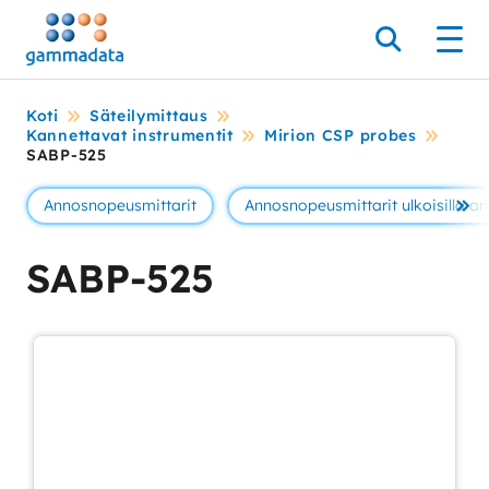
Siirry
pääsisältöönt
Hae
Men
Koti
Säteilymittaus
Kannettavat instrumentit
Mirion CSP probes
SABP-525
Annosnopeusmittarit
Annosnopeusmittarit ulkoisilla ant
Se 
SABP-525