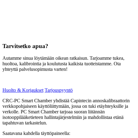
Tarvitsetko apua?
Autamme sinua löytämään oikean ratkaisun. Tarjoamme tukea,
huoltoa, kalibrointia ja koulutusta kaikista tuotteistamme. Ota
yhteyttä palvelusopimusta varten!
Huolto & Korjaukset
Tarjouspyyntö
CRC‑PC Smart Chamber yhdistää Capintecin annoskalibraattorin
verkkopohjaiseen käyttöliittymään, jossa on tuki etäyhteyksille ja
verkolle. PC Smart Chamber tarjoaa suoran liitännän
isotooppilääketieteen hallintajärjestelmiin ja mahdollistaa etänä
tapahtuvan tarkastelun.
Saatavana kahdella täyttöpaineella: