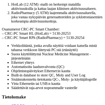
HotLab (12 ATM) -malli on herkempi matalilla
aktiivisuuksilla ja kattaa laajan kliinisen aktiivisuusalueen.
RadioPharmacy (5 ATM) laajemmalla aktiivisuusalueella,
joka vastaa nykypäivän generaattoreiden ja syklotroniasemien
korkeampia aktiivisuustuottoja.
Osanumerot CRC-PC Smart Chamber:
– CRC-PC Smart HL (HotLab) = 5130-20253
– CRC-PC Smart RPh (RadioPharmacy) = 5130-20254
Verkkoliitäntä, jonka avulla näyttöä voidaan katsella mistä
tahansa verkkoon liitetystä PC:stä (etänäyttö)
Suora käyttöliittymä Nuclear Medicine Management -
järjestelmään
Ethernet yhteys
Automatisoitu laadunvalvonta (QC)
Ohjelmistopäivitykset Ethernet:in kautta
Built-in database to store QC, Moly and User Log
Sisäänrakennettu tietokanta QC-, Moly- ja käyttäjälogeille
Virta Ethernetin tai USB:n kautta
Säädettävät raja-arvot nopeammalle vasteelle
Tietolomake