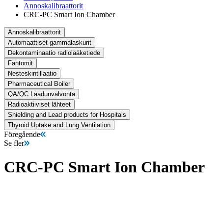
Annoskalibraattorit
CRC-PC Smart Ion Chamber
Annoskalibraattorit
Automaattiset gammalaskurit
Dekontaminaatio radiolääketiede
Fantomit
Nesteskintillaatio
Pharmaceutical Boiler
QA/QC Laadunvalvonta
Radioaktiiviset lähteet
Shielding and Lead products for Hospitals
Thyroid Uptake and Lung Ventilation
Föregående
Se fler
CRC-PC Smart Ion Chamber