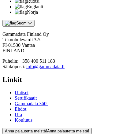
Ruotsi
Englanti
Norja
Suomi
Gammadata Finland Oy
Teknobulevardi 3-5
FI-01530 Vantaa
FINLAND
Puhelin:
+358 400 511 183
Sähköposti:
info@gammadata.fi
Linkit
Uutiset
Sertifikaatit
Gammadata 360°
Ehdot
Ura
Koulutus
Anna palautetta meistä!
Anna palautetta meistä!