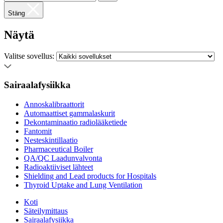
Stäng
Näytä
Valitse sovellus:
Sairaalafysiikka
Annoskalibraattorit
Automaattiset gammalaskurit
Dekontaminaatio radiolääketiede
Fantomit
Nesteskintillaatio
Pharmaceutical Boiler
QA/QC Laadunvalvonta
Radioaktiiviset lähteet
Shielding and Lead products for Hospitals
Thyroid Uptake and Lung Ventilation
Koti
Säteilymittaus
Sairaalafysiikka