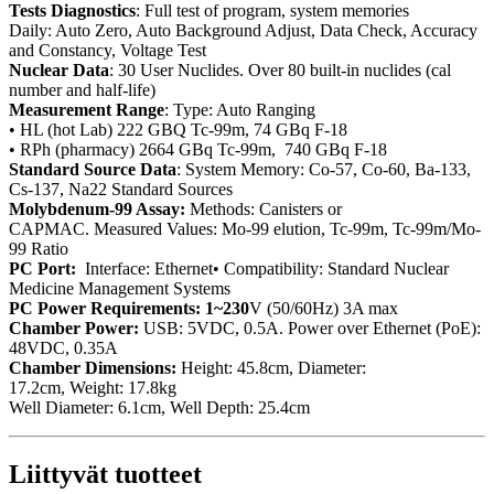
Tests Diagnostics
: Full test of program, system memories
Daily: Auto Zero, Auto Background Adjust, Data Check, Accuracy
and Constancy, Voltage Test
Nuclear Data
: 30 User Nuclides. Over 80 built-in nuclides (cal
number and half-life)
Measurement Range
: Type: Auto Ranging
• HL (hot Lab) 222 GBQ Tc-99m, 74 GBq F-18
• RPh (pharmacy) 2664 GBq Tc-99m, 740 GBq F-18
Standard Source Data
: System Memory: Co-57, Co-60, Ba-133,
Cs-137, Na22 Standard Sources
Molybdenum-99 Assay:
Methods: Canisters or
CAPMAC. Measured Values: Mo-99 elution, Tc-99m, Tc-99m/Mo-
99 Ratio
PC Port:
Interface: Ethernet• Compatibility: Standard Nuclear
Medicine Management Systems
PC Power Requirements: 1~230
V (50/60Hz) 3A max
Chamber Power:
USB: 5VDC, 0.5A. Power over Ethernet (PoE):
48VDC, 0.35A
Chamber Dimensions:
Height: 45.8cm, Diameter:
17.2cm, Weight: 17.8kg
Well Diameter: 6.1cm, Well Depth: 25.4cm
Liittyvät tuotteet