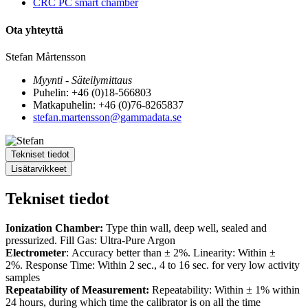
CRC PC smart chamber
Ota yhteyttä
Stefan Mårtensson
Myynti - Säteilymittaus
Puhelin: +46 (0)18-566803
Matkapuhelin: +46 (0)76-8265837
stefan.martensson@gammadata.se
Tekniset tiedot
Lisätarvikkeet
Tekniset tiedot
Ionization Chamber:
Type thin wall, deep well, sealed and
pressurized. Fill Gas: Ultra-Pure Argon
Electrometer
: Accuracy better than ± 2%. Linearity: Within ±
2%. Response Time: Within 2 sec., 4 to 16 sec. for very low activity
samples
Repeatability of Measurement:
Repeatability: Within ± 1% within
24 hours, during which time the calibrator is on all the time