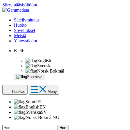
Siirry pääsisältöönt
Säteilymittaus
Huolto
Sovellukset
Meistä
Yhteystiedot
Kieli:
English
Svenska
Norsk Bokmål
Suomi
Hae
Hae
Meny
Suomi
FI
English
EN
Svenska
SV
Norsk Bokmål
NO
Hae