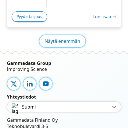
Lue lisää
Pyydä tarjous
Näytä enemmän
Gammadata Group
Improving Science
X
LinkedIn
YouTube
Yhteystiedot
Suomi
Gammadata Finland Oy
Teknobulevardi 3-5