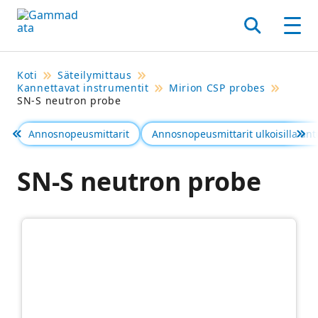
Siirry
pääsisältöönt
Hae
Men
Koti
Säteilymittaus
Kannettavat instrumentit
Mirion CSP probes
SN-S neutron probe
Annosnopeusmittarit
Annosnopeusmittarit ulkoisilla antu
Föregående
Se 
SN-S neutron probe