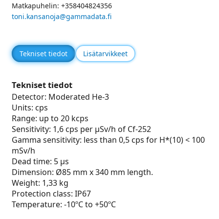
Matkapuhelin: +358404824356
toni.kansanoja@gammadata.fi
Tekniset tiedot
Lisätarvikkeet
Tekniset tiedot
Detector: Moderated He-3
Units: cps
Range: up to 20 kcps
Sensitivity: 1,6 cps per µSv/h of Cf-252
Gamma sensitivity: less than 0,5 cps for H*(10) < 100
mSv/h
Dead time: 5 µs
Dimension: Ø85 mm x 340 mm length.
Weight: 1,33 kg
Protection class: IP67
Temperature: -10ºC to +50ºC